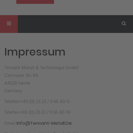
Impressum
Tennant Metall & Technologie GmbH
Castroper Str. 80
44628 Herne
Germany
Telefon:+49 (0) 23 23 / 9 65 40-0
Telefax:+49 (0) 23 23 / 9 65 40-10
Email:
Info@tennant-Metall.de