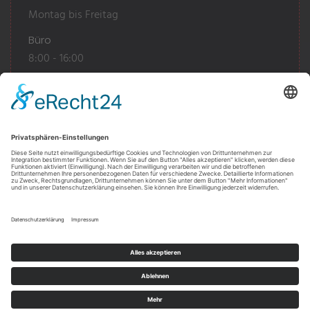
Montag bis Freitag
Büro
8:00 - 16:00
Warenlager
7:30 - 12:00
12:30 - 16:00
Oder nach Vereinbarung
Umsetzung
von
GlückAuf Design
AGB
Datenschutz
Impressum