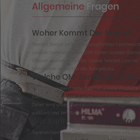
Allgemeine
Fragen
Woher Kommt Der Name?
Tennant Metall ist ein inhabergeführtes Familienun
zweiter Generation. Seit 2015 führen Gründer Barri
Waliser, und seine Tochter Leonie Tennant-Loscher
Stahlhandel im Herzen des Ruhrgebiets.
Welche QM-Zertifikate Habe
Die gleichbleibend hohe Qualität unserer Produkte
Zufriedenheit unserer Kunden sind Kernaspekte uns
Daher wird unser Qualitätsmanagement regelmäßi
auditiert und zertifiziert.
Wie Kann Ich Sie Am Besten 
Sie erreichen unser Team telefonisch unter +49 (0)