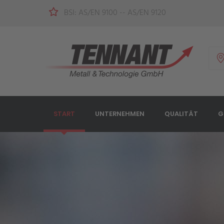
BSI: AS/EN 9100 -- AS/EN 9120
START
UNTERNEHMEN
QUALITÄT
G