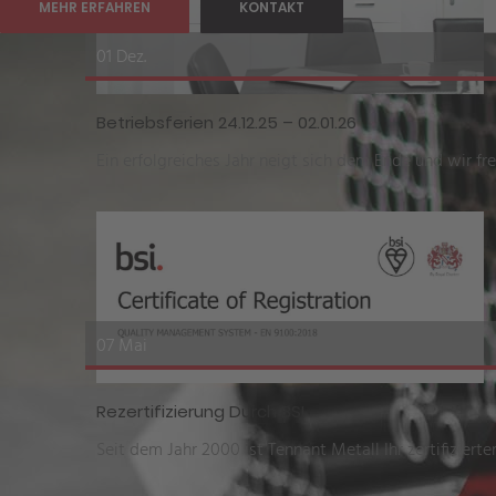
MEHR ERFAHREN
KONTAKT
01 Dez.
Betriebsferien 24.12.25 – 02.01.26
Ein erfolgreiches Jahr neigt sich dem Ende und wir fre
07 Mai
Rezertifizierung Durch BSI
Seit dem Jahr 2000 ist Tennant Metall Ihr zertifizierter