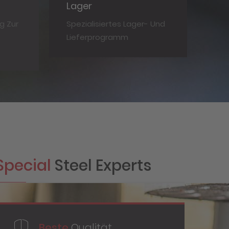
Lager
g Zur
Spezialisiertes Lager- Und
Lieferprogramm
Special
Steel Experts
Beste
Qualität