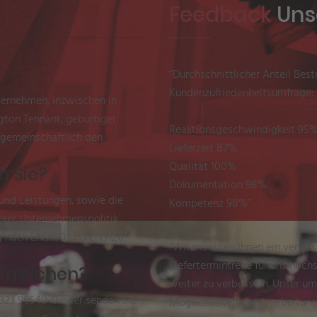
Feedback
Uns
“Durchschnittlicher Anteil Be
Kundenzufriedenheitsumfrage:
ternehmen, inzwischen in
ngton Tennant, gebürtiger
Reaktionsgeschwindigkeit 95
 gemeinschaftlich den
Lieferzeit 87%
Qualität 100%
n Sie?
Dokumentation 98%
 und Leistungen, sowie die
Kompetenz 98%”
erer Unternehmenspolitik.
A-Rating
g nach EN9100 und EN9120
“Wir möchten Ihnen ein verlässl
Liefertermintreue für uns höchs
Erreichen?
weiter zu verbessern. Unser u
2323 96540-0 oder senden Sie
Möglichkeiten der Anarbeitung 