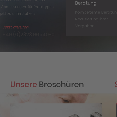
Anspruch. Ob Standardgüten
Beratung
e Abmessungen, für Prototypen
Kompetente Beratun
jekt zu unterstützen.
Realisierung Ihrer
Vorgaben
Jetzt anrufen
+49 (0)2323 96540-0
h hochfester Spezialstähle und Metalle
strien wie der Luftfahrt und dem Motorsport.
Unsere
Broschüren