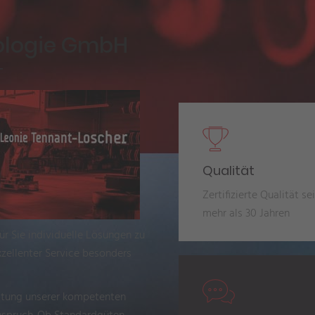
ologie GmbH
T
Qualität
Zertifizierte Qualität sei
mehr als 30 Jahren
für Sie individuelle Lösungen zu
xzellenter Service besonders
ratung unserer kompetenten