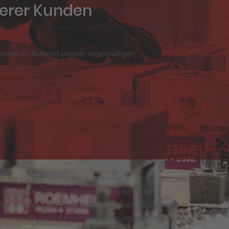
erer Kunden
stnoten im Rahmen unserer regelmäßigen
%
icher Partner sein. Daher hat unsere
te Priorität und wir arbeiten stetig daran uns
mfangreiches Lagerprogramm und unsere flexiblen
bilden die Basis für schnelle Lieferungen auf den